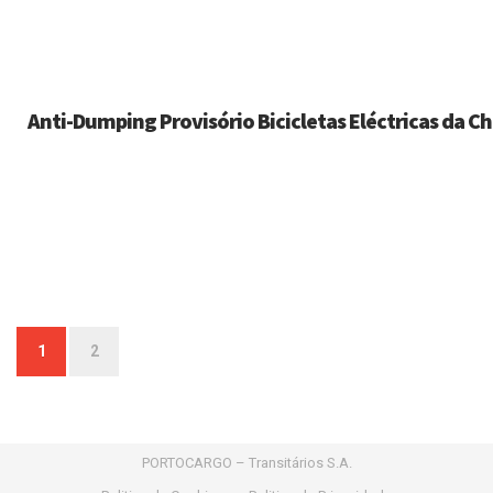
Anti-Dumping Provisório Bicicletas Eléctricas da C
Paginação
1
2
dos
conteúdos
PORTOCARGO – Transitários S.A.