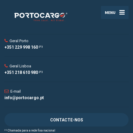
MENU
Geral Porto
+351 229 998 160 ⁽¹⁾
Geral Lisboa
+351 218 610 980 ⁽¹⁾
E-mail
info@portocargo.pt
CONTACTE-NOS
⁽¹⁾ Chamada para a rede fixa nacional