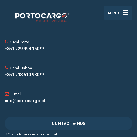
MENU
Geral Porto
+351 229 998 160 ⁽¹⁾
Geral Lisboa
+351 218 610 980 ⁽¹⁾
E-mail
info@portocargo.pt
CONTACTE-NOS
⁽¹⁾ Chamada para a rede fixa nacional