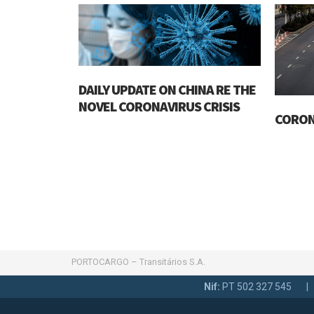
DAILY UPDATE ON CHINA RE THE
NOVEL CORONAVIRUS CRISIS
CORON
PORTOCARGO – Transitários S.A.
Nif:
PT 502 327 545