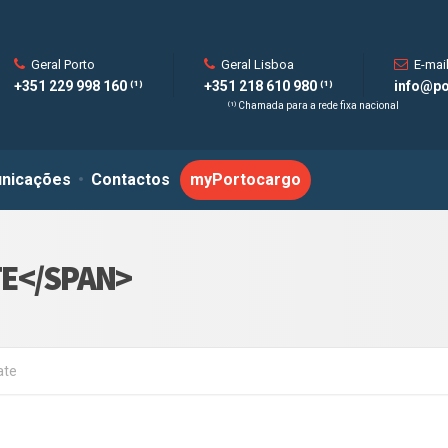
Geral Porto
Geral Lisboa
E-mai
+351 229 998 160 ⁽¹⁾
+351 218 610 980 ⁽¹⁾
info@po
⁽¹⁾ Chamada para a rede fixa nacional
nicações
Contactos
myPortocargo
E</SPAN>
ate