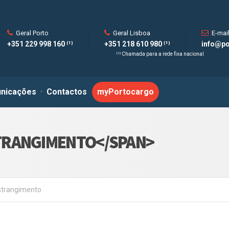
Geral Porto
Geral Lisboa
E-mai
+351 229 998 160 ⁽¹⁾
+351 218 610 980 ⁽¹⁾
info@po
⁽¹⁾ Chamada para a rede fixa nacional
nicações
Contactos
myPortocargo
TRANGIMENTO</SPAN>
strangimento