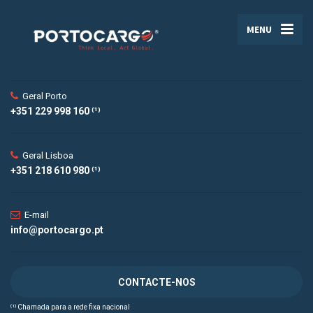
MENU
Geral Porto
+351 229 998 160 ⁽¹⁾
Geral Lisboa
+351 218 610 980 ⁽¹⁾
E-mail
info@portocargo.pt
CONTACTE-NOS
⁽¹⁾ Chamada para a rede fixa nacional