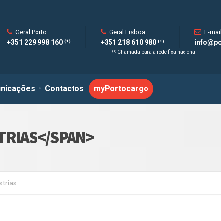
Geral Porto
Geral Lisboa
E-mai
+351 229 998 160 ⁽¹⁾
+351 218 610 980 ⁽¹⁾
info@po
⁽¹⁾ Chamada para a rede fixa nacional
nicações
Contactos
myPortocargo
TRIAS</SPAN>
strias