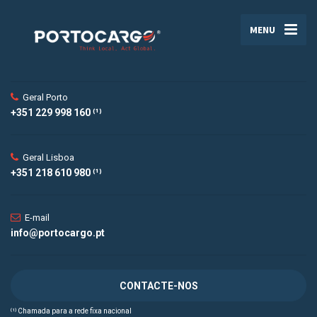
MENU
Geral Porto
+351 229 998 160 ⁽¹⁾
Geral Lisboa
+351 218 610 980 ⁽¹⁾
E-mail
info@portocargo.pt
CONTACTE-NOS
⁽¹⁾ Chamada para a rede fixa nacional