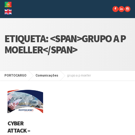
ETIQUETA: <SPAN>GRUPO A P
MOELLER</SPAN>
PORTOCARGO
Comunicações
grupo a p moeller
CYBER
ATTACK –