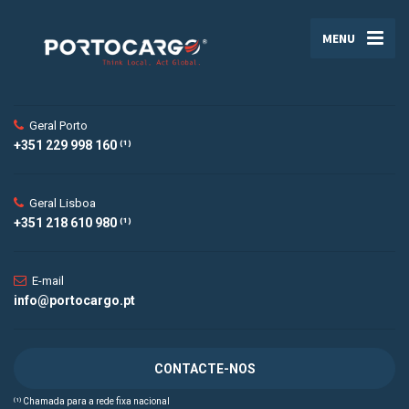
MENU
Geral Porto
+351 229 998 160 ⁽¹⁾
Geral Lisboa
+351 218 610 980 ⁽¹⁾
E-mail
info@portocargo.pt
CONTACTE-NOS
⁽¹⁾ Chamada para a rede fixa nacional