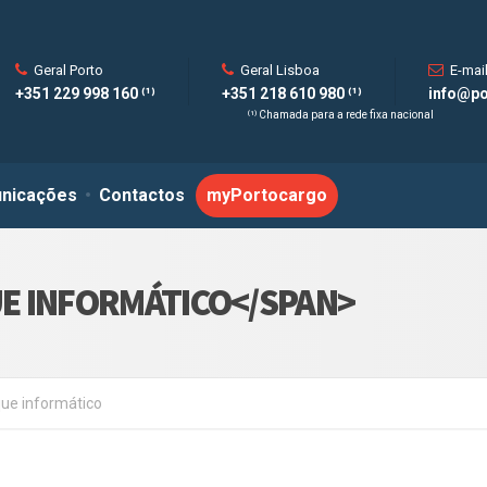
Geral Porto
Geral Lisboa
E-mai
+351 229 998 160 ⁽¹⁾
+351 218 610 980 ⁽¹⁾
info@po
⁽¹⁾ Chamada para a rede fixa nacional
nicações
Contactos
myPortocargo
E INFORMÁTICO</SPAN>
ue informático