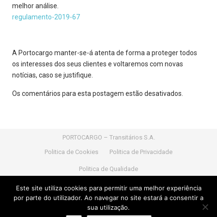
melhor análise.
regulamento-2019-67
A Portocargo manter-se-á atenta de forma a proteger todos
os interesses dos seus clientes e voltaremos com novas
notícias, caso se justifique.
Os comentários para esta postagem estão desativados.
PORTOCARGO – Transitários S.A.
Politica de Cookies
Politica de Privacidade
Politica de Qualidade
Nif:
PT 502 327 545 |
Capital Social:
1.021.700,00 Euros
Este site utiliza cookies para permitir uma melhor experiência
|
Nº de licença transitário:
Nº 900386/2016 do IMTT
por parte do utilizador. Ao navegar no site estará a consentir a
sua utilização.
Powered by
Portocargo
developed by
Portocargo