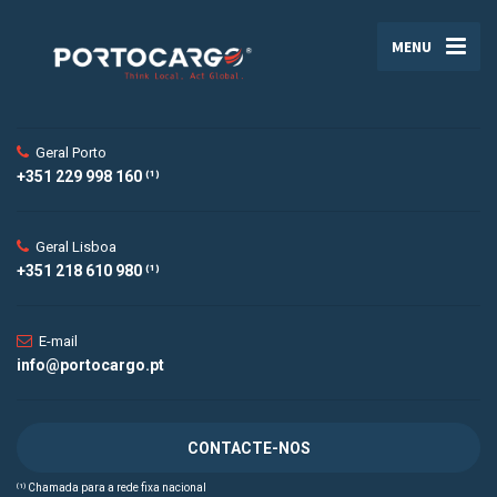
MENU
Geral Porto
+351 229 998 160 ⁽¹⁾
Geral Lisboa
+351 218 610 980 ⁽¹⁾
E-mail
info@portocargo.pt
CONTACTE-NOS
⁽¹⁾ Chamada para a rede fixa nacional