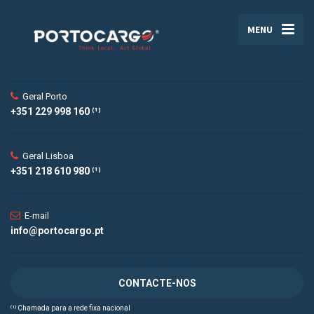
MENU
Geral Porto
+351 229 998 160 ⁽¹⁾
Geral Lisboa
+351 218 610 980 ⁽¹⁾
E-mail
info@portocargo.pt
CONTACTE-NOS
⁽¹⁾ Chamada para a rede fixa nacional