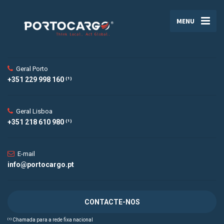
MENU
Geral Porto
+351 229 998 160 ⁽¹⁾
Geral Lisboa
+351 218 610 980 ⁽¹⁾
E-mail
info@portocargo.pt
CONTACTE-NOS
⁽¹⁾ Chamada para a rede fixa nacional