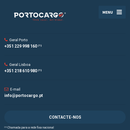
MENU
Geral Porto
+351 229 998 160 ⁽¹⁾
Geral Lisboa
+351 218 610 980 ⁽¹⁾
E-mail
info@portocargo.pt
CONTACTE-NOS
⁽¹⁾ Chamada para a rede fixa nacional