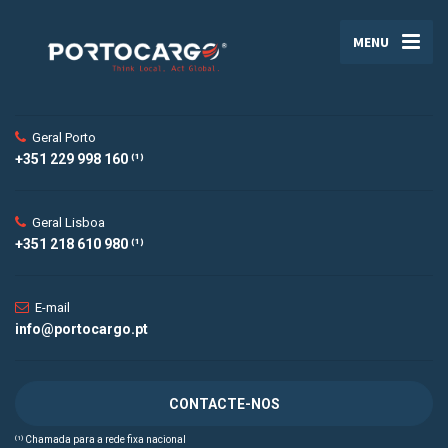
MENU
Geral Porto
+351 229 998 160 ⁽¹⁾
Geral Lisboa
+351 218 610 980 ⁽¹⁾
E-mail
info@portocargo.pt
CONTACTE-NOS
⁽¹⁾ Chamada para a rede fixa nacional