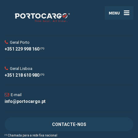
MENU
Geral Porto
+351 229 998 160 ⁽¹⁾
Geral Lisboa
+351 218 610 980 ⁽¹⁾
E-mail
info@portocargo.pt
CONTACTE-NOS
⁽¹⁾ Chamada para a rede fixa nacional