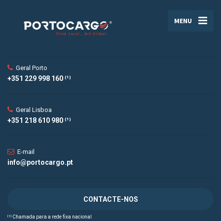
MENU
Geral Porto
+351 229 998 160 ⁽¹⁾
Geral Lisboa
+351 218 610 980 ⁽¹⁾
E-mail
info@portocargo.pt
CONTACTE-NOS
⁽¹⁾ Chamada para a rede fixa nacional