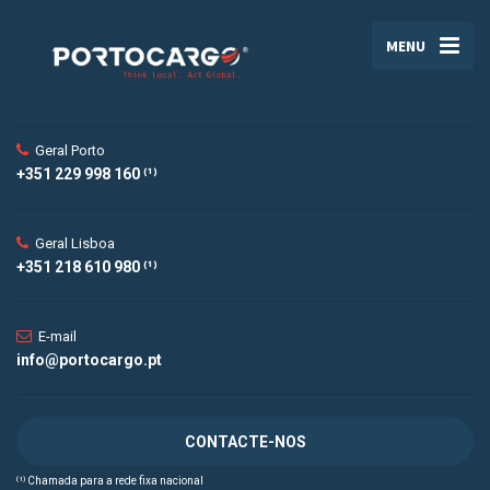
MENU
Geral Porto
+351 229 998 160 ⁽¹⁾
Geral Lisboa
+351 218 610 980 ⁽¹⁾
E-mail
info@portocargo.pt
CONTACTE-NOS
⁽¹⁾ Chamada para a rede fixa nacional