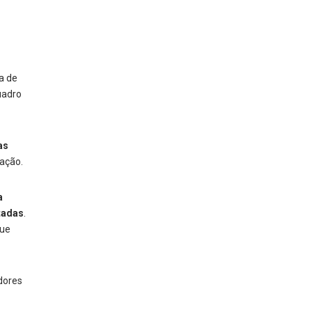
a de
uadro
as
tação.
a
tadas
.
que
dores