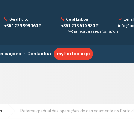
Geral Porto
Geral Lisboa
E-mai
+351 229 998 160 ⁽¹⁾
+351 218 610 980 ⁽¹⁾
info@po
⁽¹⁾ Chamada para a rede fixa nacional
nicações
Contactos
myPortocargo
s
Retoma gradual das operações de carregamento no Porto d