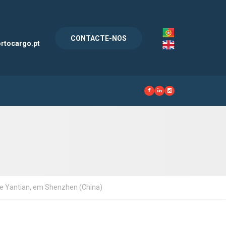
l
CONTACTE-NOS
rtocargo.pt
e Yantian, em Shenzhen (China)