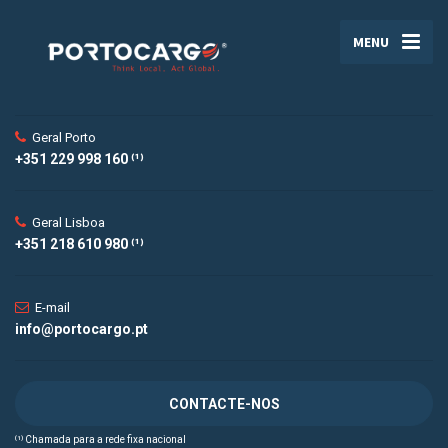
MENU
Geral Porto
+351 229 998 160 ⁽¹⁾
Geral Lisboa
+351 218 610 980 ⁽¹⁾
E-mail
info@portocargo.pt
CONTACTE-NOS
⁽¹⁾ Chamada para a rede fixa nacional