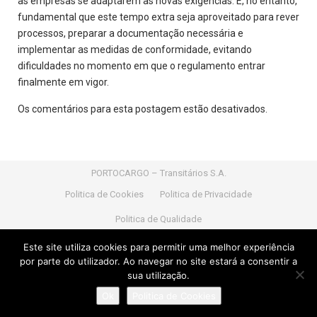
as empresas se adaptarem às novas exigências. É, no entanto,
fundamental que este tempo extra seja aproveitado para rever
processos, preparar a documentação necessária e
implementar as medidas de conformidade, evitando
dificuldades no momento em que o regulamento entrar
finalmente em vigor.
Os comentários para esta postagem estão desativados.
PORTOCARGO – Transitários S.A.
Politica de Cookies
Politica de Privacidade
Politica de Qualidade
Nif:
PT 502 327 545 |
Capital Social:
1.021.700,00 Euros
Este site utiliza cookies para permitir uma melhor experiência
|
Nº de licença transitário:
Nº 900386/2016 do IMTT
por parte do utilizador. Ao navegar no site estará a consentir a
sua utilização.
Powered by
Portocargo
developed by
Portocargo
Ok
Politica de Cookies
© 2024
PORTOCARGO – Transitários S.A
.