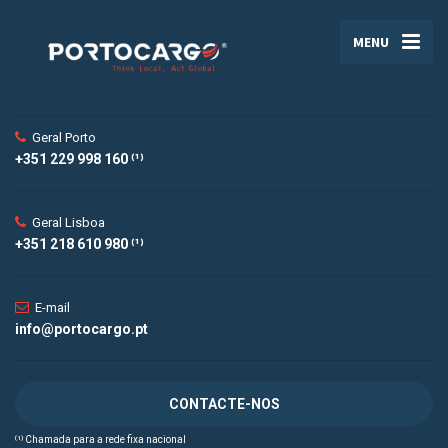
MENU
Geral Porto
+351 229 998 160 ⁽¹⁾
Geral Lisboa
+351 218 610 980 ⁽¹⁾
E-mail
info@portocargo.pt
CONTACTE-NOS
⁽¹⁾ Chamada para a rede fixa nacional