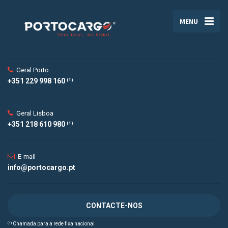
MENU
Geral Porto
+351 229 998 160 ⁽¹⁾
Geral Lisboa
+351 218 610 980 ⁽¹⁾
E-mail
info@portocargo.pt
CONTACTE-NOS
⁽¹⁾ Chamada para a rede fixa nacional