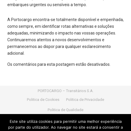
embarques urgentes ou sensíveis a tempo.
A Portocargo encontra-se totalmente disponível e empenhada,
como sempre, em identificar rotas alternativas e soluções
adequadas, minimizando o impacto nas vossas operações.
Continuaremos atentos a novos desenvolvimentos e
permanecemos ao dispor para qualquer esclarecimento
adicional.
Os comentários para esta postagem estão desativados.
PORTOCARGO – Transitários S.A.
Politica de Cookies
Politica de Privacidade
Politica de Qualidade
Nif:
PT 502 327 545 |
Capital Social:
1.021.700,00 Euros
Este site utiliza cookies para permitir uma melhor experiência
|
Nº de licença transitário:
Nº 900386/2016 do IMTT
por parte do utilizador. Ao navegar no site estará a consentir a