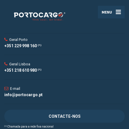
MENU
Geral Porto
+351 229 998 160 ⁽¹⁾
Geral Lisboa
+351 218 610 980 ⁽¹⁾
E-mail
info@portocargo.pt
CONTACTE-NOS
⁽¹⁾ Chamada para a rede fixa nacional