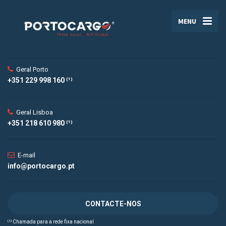
MENU
Geral Porto
+351 229 998 160 ⁽¹⁾
Geral Lisboa
+351 218 610 980 ⁽¹⁾
E-mail
info@portocargo.pt
CONTACTE-NOS
⁽¹⁾ Chamada para a rede fixa nacional