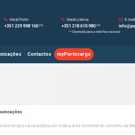
Geral Porto
Geral Lisboa
E-mai
+351 229 998 160 ⁽¹⁾
+351 218 610 980 ⁽¹⁾
info@po
⁽¹⁾ Chamada para a rede fixa nacional
nicações
Contactos
myPortocargo
unicações
los longos na via pública em toda a área territorial do concelho da Ma