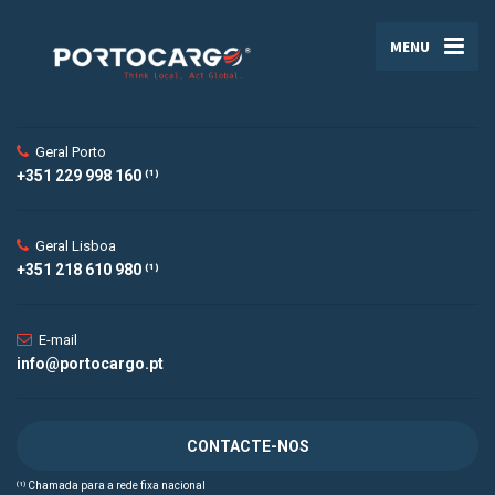
MENU
Geral Porto
+351 229 998 160 ⁽¹⁾
Geral Lisboa
+351 218 610 980 ⁽¹⁾
E-mail
info@portocargo.pt
CONTACTE-NOS
⁽¹⁾ Chamada para a rede fixa nacional