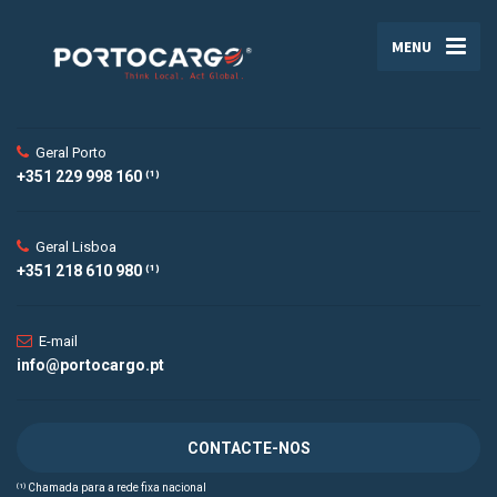
MENU
Geral Porto
+351 229 998 160 ⁽¹⁾
Geral Lisboa
+351 218 610 980 ⁽¹⁾
E-mail
info@portocargo.pt
CONTACTE-NOS
⁽¹⁾ Chamada para a rede fixa nacional