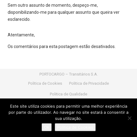
Sem outro assunto de momento, despeço-me,
disponibilizando-me para qualquer assunto que queira ver
esclarecido.
Atentamente,
Os comentários para esta postagem estão desativados.
PORTOCARGO – Transitários S.A.
Politica de Cookies
Politica de Privacidade
Politica de Qualidade
Nif:
PT 502 327 545 |
Capital Social:
1.021.700,00 Euros
Este site utiliza cookies para permitir uma melhor experiência
|
Nº de licença transitário:
Nº 900386/2016 do IMTT
por parte do utilizador. Ao navegar no site estará a consentir a
sua utilização.
Powered by
Portocargo
developed by
Portocargo
Ok
Politica de Cookies
© 2024
PORTOCARGO – Transitários S.A
.