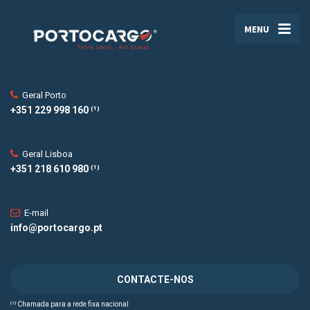
MENU
Geral Porto
+351 229 998 160 ⁽¹⁾
Geral Lisboa
+351 218 610 980 ⁽¹⁾
E-mail
info@portocargo.pt
CONTACTE-NOS
⁽¹⁾ Chamada para a rede fixa nacional