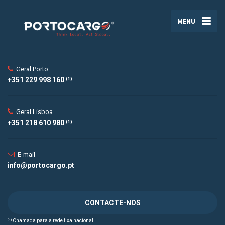
MENU
Geral Porto
+351 229 998 160 ⁽¹⁾
Geral Lisboa
+351 218 610 980 ⁽¹⁾
E-mail
info@portocargo.pt
CONTACTE-NOS
⁽¹⁾ Chamada para a rede fixa nacional